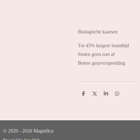
Biologische kaarsen
Tot 45% langere brandtijd
Stoten geen roet af
Betere geurverspreiding
D
D
S
D
e
e
h
e
l
e
a
l
e
l
r
e
n
e
n
© 2020 - 2026 Magnifica
Powered by
JouwWeb