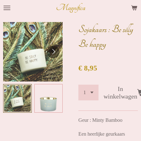
Magnifica
Ga
direct
naar
Sojakaars : Be silly
de
Be happy
hoofdinhoud
€ 8,95
In
winkelwagen
Geur : Minty Bamboo
Een heerlijke geurkaars