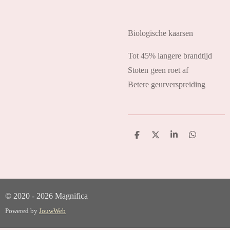
Biologische kaarsen
Tot 45% langere brandtijd
Stoten geen roet af
Betere geurverspreiding
D
D
S
D
e
e
h
e
l
e
a
l
e
l
r
e
n
e
n
© 2020 - 2026 Magnifica
Powered by
JouwWeb