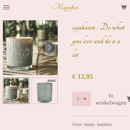
Magnifica
Ga
direct
naar
sojakaars : Do what
de
you love and do is a
hoofdinhoud
lot
€ 12,95
In
winkelwagen
Geur: minty- bamboo